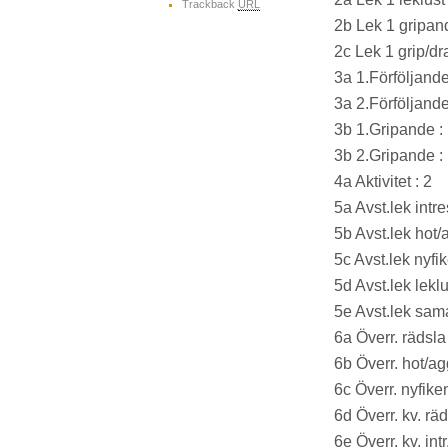
Trackback
URL
2b Lek 1 gripand
2c Lek 1 grip/dr
3a 1.Förföljande
3a 2.Förföljande
3b 1.Gripande :
3b 2.Gripande :
4a Aktivitet : 2
5a Avst.lek intre
5b Avst.lek hot/
5c Avst.lek nyfik
5d Avst.lek leklu
5e Avst.lek sama
6a Överr. rädsla 
6b Överr. hot/ag
6c Överr. nyfike
6d Överr. kv. räd
6e Överr. kv. intr.