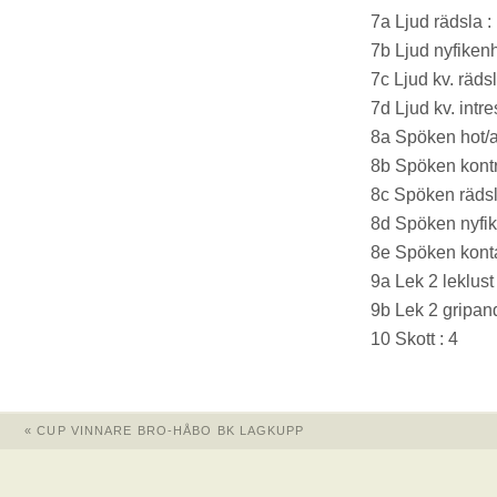
7a Ljud rädsla :
7b Ljud nyfikenh
7c Ljud kv. rädsl
7d Ljud kv. intre
8a Spöken hot/a
8b Spöken kontro
8c Spöken rädsl
8d Spöken nyfik
8e Spöken konta
9a Lek 2 leklust 
9b Lek 2 gripand
10 Skott : 4
«
CUP VINNARE BRO-HÅBO BK LAGKUPP