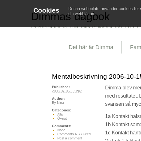
Denna webbplats använder cookies för st
Cookies
Dimmas dagbok
din webbläsare.
EN PORTUGISK VATTENHUNDS LYDNADSBERÄTTELSER
Det här är Dimma
Fami
Mentalbeskrivning 2006-10-1
Dimma blev ment
Published:
2008-07-05 – 21:07
med resultatet. 
Author:
By
Nina
svansen så myck
Categories:
Alla
1a Kontakt hälsn
Övrigt
1b Kontakt sama
Comments:
None
1c Kontakt hante
Comments RSS Feed
Post a comment
2a Lek 1 leklust 