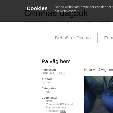
Denna webbplats använder cookies för st
Cookies
Dimmas dagbok
din webbläsare.
EN PORTUGISK VATTENHUNDS LYDNADSBERÄTTELSER
Det här är Dimma
Fami
På väg hem
Nu är vi på väg hem
Published:
2010-06-11 – 14:24
Author:
By
Nina
Categories:
Alla
Comments:
None
Comments RSS Feed
Post a comment
Trackback
URL