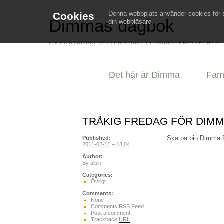
Denna webbplats använder cookies för st
Cookies
Dimmas dagbok
din webbläsare.
EN PORTUGISK VATTENHUNDS LYDNADSBERÄTTELSER
Det här är Dimma
Fami
TRÅKIG FREDAG FÖR DIM
Ska på bio Dimma 
Published:
2011-02-11 – 18:04
Author:
By
albin
Categories:
Övrigt
Comments:
None
Comments RSS Feed
Post a comment
Trackback
URL