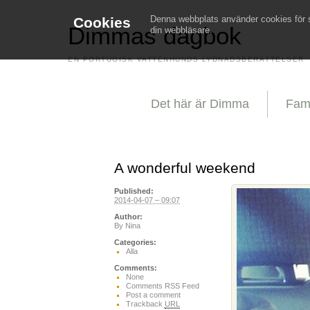
Denna webbplats använder cookies för st
Cookies
Dimmas dagbok
din webbläsare.
EN PORTUGISK VATTENHUNDS LYDNADSBERÄTTELSER
Det här är Dimma
Fami
A wonderful weekend
Published:
2014-04-07 – 09:07
Author:
By
Nina
Categories:
Alla
Comments:
None
Comments RSS Feed
Post a comment
Trackback
URL